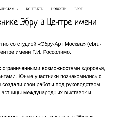
АЛИСТАМ
КОНТАКТЫ
НОВОСТИ
БЛОГ
хнике Эбру в Центре имени
но со студией «Эбру-Арт Москва» (ebru-
Центре имени Г.И. Россолимо.
с ограниченными возможностями здоровья,
антами. Юные участники познакомились с
и создали свои работы под руководством
участницы международных выставок и
дагога, психолога, художника Эбру и