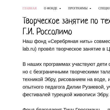
ГЛАВНАЯ
О ФОНДЕ
ПРОГРАММЫ
СПЕЦИ
Творческое занятие по те
Г.И. Россолимо
Наш фонд «Серебряная нить» совмест
lab.ru) провёл творческое занятие в 
В наших программах участвуют дети 
но с безграничными творческими тал
техникой Эбру, рисованием на воде, 
опытного педагога Дилии Рузиевой, 
фестивалей турецкой живописи Эбру.
Фонд благодарит Тину Гроссманн — пе